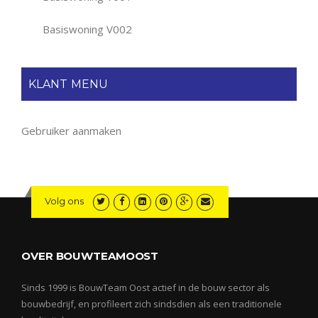
Basiswoning V002
KLANT MENU
Gebruiker aanmaken
Volg ons
OVER BOUWTEAMOOST
Sinds 1999 is BouwTeam Oost actief in de bouw sector als
bouwbedrijf, en profileert zich sindsdien als een traditionele